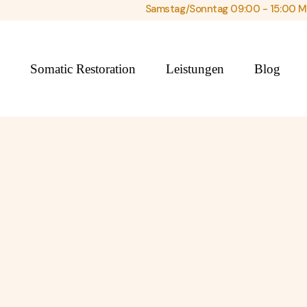
Samstag/Sonntag 09:00 - 15:00 Mo
e
Somatic Restoration
Leistungen
Blog
Über mich
Sporttherapie
Mythen u
Placebo-
Was ist Somatic
Atemtherapie
Effekte
Restoration
Bewegungsanalyse
Ist das R.
Kundenstimmen
noch Ze
Ganganalyse
Kontakt
Typische
Funktionelles Training
Verletzu
FAQ
und Beha