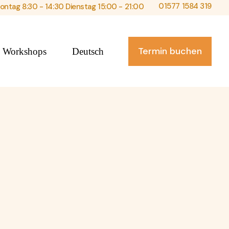
01577 1584 319
ntag 8:30 - 14:30 Dienstag 15:00 - 21:00
Termin buchen
Workshops
Deutsch
nd Fakten über
Atemworkshop
English
 und Nocebo-
Trainingslehre &
Gesundheit im Zirkus
I.C.E Protokoll
Rigging und Longieren in
itgemäß
der Artistik
 Crossfit-
ngen: Prävention
ndlung